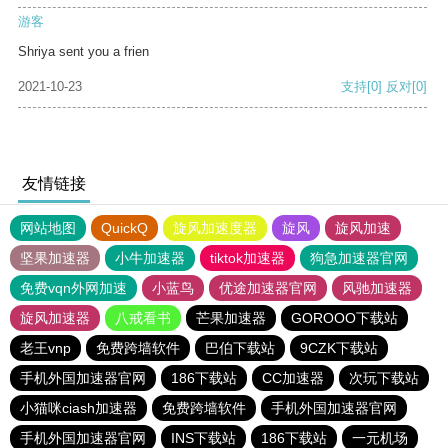
游客
Shriya sent you a frien
2021-10-23
支持
[0]
反对
[0]
友情链接
网站地图
QuickQ
旋风加速度器
旋风
旋风加速
坚果加速器
小牛加速器
tiktok加速器
狗急加速器官网
免费vqn外网加速
小蓝鸟
优途加速器官网
风驰加速器
旋风加速器
八戒看书
芒果加速器
GOROOO下载站
老王vnp
免费跨墙软件
巴伯下载站
9CZK下载站
手机外国加速器官网
186下载站
CC加速器
次玩下载站
小猫咪ciash加速器
免费跨墙软件
手机外国加速器官网
手机外国加速器官网
INS下载站
186下载站
一元机场