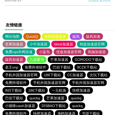
2025-02-13
支持
[0]
反对
[0]
友情链接
网站地图
QuickQ
旋风加速度器
旋风
旋风加速
坚果加速器
小牛加速器
tiktok加速器
狗急加速器官网
免费vqn外网加速
小蓝鸟
优途加速器官网
风驰加速器
旋风加速器
八戒看书
芒果加速器
GOROOO下载站
老王vnp
免费跨墙软件
巴伯下载站
9CZK下载站
手机外国加速器官网
186下载站
CC加速器
次玩下载站
免费跨墙软件
手机外国加速器官网
手机外国加速器官网
INS下载站
186下载站
一元机场
快橙加速器
巴伯下载站
quickq
芒果加速器
quickq
小猫咪ciash加速器
DISBAO下载站
quickq
免费跨墙软件
快橙加速器
海鸥加速器
书游下载站