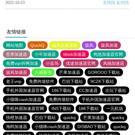
2021-10-23
支持
[0]
反对
[0]
友情链接
网站地图
QuickQ
旋风加速度器
旋风
旋风加速
坚果加速器
小牛加速器
tiktok加速器
狗急加速器官网
免费vqn外网加速
小蓝鸟
优途加速器官网
风驰加速器
旋风加速器
八戒看书
芒果加速器
GOROOO下载站
老王vnp
免费跨墙软件
巴伯下载站
9CZK下载站
手机外国加速器官网
186下载站
CC加速器
次玩下载站
小猫咪ciash加速器
免费跨墙软件
手机外国加速器官网
手机外国加速器官网
INS下载站
186下载站
一元机场
快橙加速器
巴伯下载站
quickq
芒果加速器
quickq
海鸥加速器
小猫咪ciash加速器
DISBAO下载站
quickq