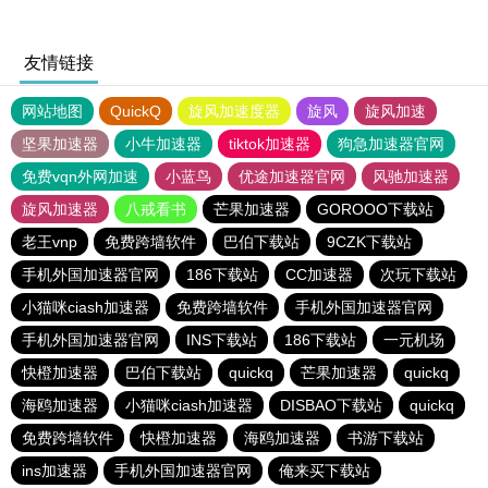
友情链接
网站地图
QuickQ
旋风加速度器
旋风
旋风加速
坚果加速器
小牛加速器
tiktok加速器
狗急加速器官网
免费vqn外网加速
小蓝鸟
优途加速器官网
风驰加速器
旋风加速器
八戒看书
芒果加速器
GOROOO下载站
老王vnp
免费跨墙软件
巴伯下载站
9CZK下载站
手机外国加速器官网
186下载站
CC加速器
次玩下载站
小猫咪ciash加速器
免费跨墙软件
手机外国加速器官网
手机外国加速器官网
INS下载站
186下载站
一元机场
快橙加速器
巴伯下载站
quickq
芒果加速器
quickq
海鸥加速器
小猫咪ciash加速器
DISBAO下载站
quickq
免费跨墙软件
快橙加速器
海鸥加速器
书游下载站
ins加速器
手机外国加速器官网
俺来买下载站