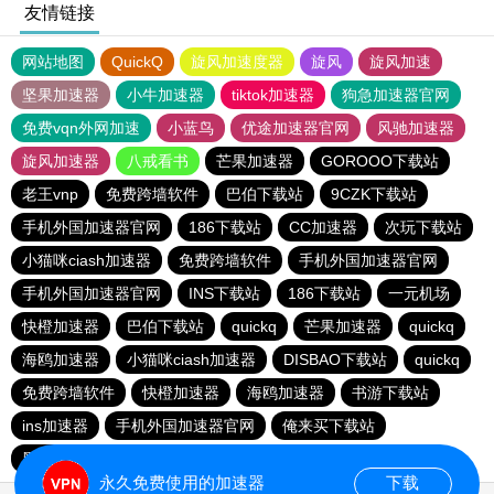
友情链接
网站地图
QuickQ
旋风加速度器
旋风
旋风加速
坚果加速器
小牛加速器
tiktok加速器
狗急加速器官网
免费vqn外网加速
小蓝鸟
优途加速器官网
风驰加速器
旋风加速器
八戒看书
芒果加速器
GOROOO下载站
老王vnp
免费跨墙软件
巴伯下载站
9CZK下载站
手机外国加速器官网
186下载站
CC加速器
次玩下载站
小猫咪ciash加速器
免费跨墙软件
手机外国加速器官网
手机外国加速器官网
INS下载站
186下载站
一元机场
快橙加速器
巴伯下载站
quickq
芒果加速器
quickq
海鸥加速器
小猫咪ciash加速器
DISBAO下载站
quickq
免费跨墙软件
快橙加速器
海鸥加速器
书游下载站
ins加速器
手机外国加速器官网
俺来买下载站
黑洞加速官网
永久免费使用的加速器
下载