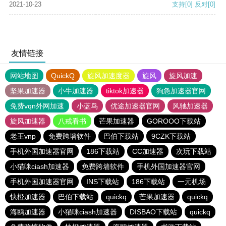
2021-10-23
支持
[0]
反对
[0]
友情链接
网站地图
QuickQ
旋风加速度器
旋风
旋风加速
坚果加速器
小牛加速器
tiktok加速器
狗急加速器官网
免费vqn外网加速
小蓝鸟
优途加速器官网
风驰加速器
旋风加速器
八戒看书
芒果加速器
GOROOO下载站
老王vnp
免费跨墙软件
巴伯下载站
9CZK下载站
手机外国加速器官网
186下载站
CC加速器
次玩下载站
小猫咪ciash加速器
免费跨墙软件
手机外国加速器官网
手机外国加速器官网
INS下载站
186下载站
一元机场
快橙加速器
巴伯下载站
quickq
芒果加速器
quickq
海鸥加速器
小猫咪ciash加速器
DISBAO下载站
quickq