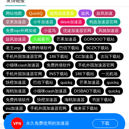
友情链接
网站地图
QuickQ
旋风加速度器
旋风
旋风加速
坚果加速器
小牛加速器
tiktok加速器
狗急加速器官网
免费vqn外网加速
小蓝鸟
优途加速器官网
风驰加速器
旋风加速器
八戒看书
芒果加速器
GOROOO下载站
老王vnp
免费跨墙软件
巴伯下载站
9CZK下载站
手机外国加速器官网
186下载站
CC加速器
次玩下载站
小猫咪ciash加速器
免费跨墙软件
手机外国加速器官网
手机外国加速器官网
INS下载站
186下载站
一元机场
快橙加速器
巴伯下载站
quickq
芒果加速器
quickq
海鸥加速器
小猫咪ciash加速器
DISBAO下载站
quickq
免费跨墙软件
快橙加速器
海鸥加速器
书游下载站
ins加速器
手机外国加速器官网
俺来买下载站
黑洞加速官网
永久免费使用的加速器
下载