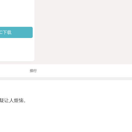
PC下载
排行
疑让人烦恼。